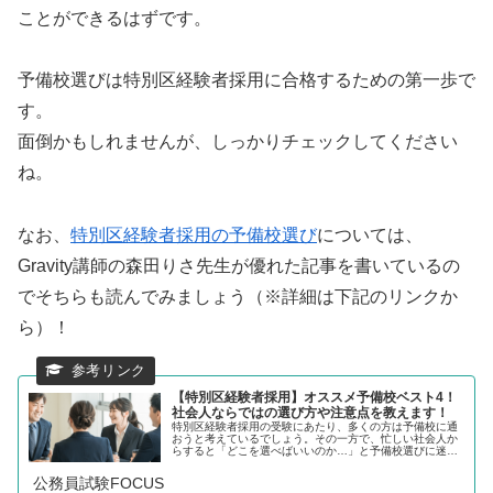
ことができるはずです。
予備校選びは特別区経験者採用に合格するための第一歩で
す。
面倒かもしれませんが、しっかりチェックしてください
ね。
なお、
特別区経験者採用の予備校選び
については、
Gravity講師の森田りさ先生が優れた記事を書いているの
でそちらも読んでみましょう（※詳細は下記のリンクか
ら）！
【特別区経験者採用】オススメ予備校ベスト4！
社会人ならではの選び方や注意点を教えます！
特別区経験者採用の受験にあたり、多くの方は予備校に通
おうと考えているでしょう。その一方で、忙しい社会人か
らすると「どこを選べばいいのか…」と予備校選びに迷う
ことも多いはず。そこで今回は、特別区経験者採用におけ
るオススメ予備校や予備校選びの注...
公務員試験FOCUS